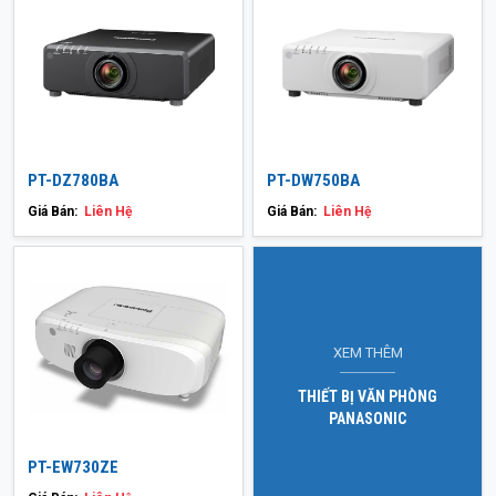
PT-DZ780BA
PT-DW750BA
Giá Bán:
Liên Hệ
Giá Bán:
Liên Hệ
XEM THÊM
THIẾT BỊ VĂN PHÒNG
PANASONIC
PT-EW730ZE