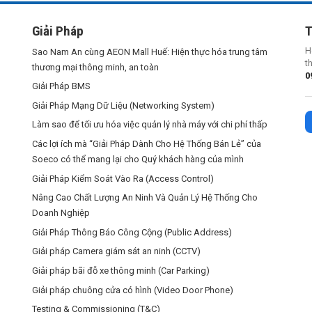
Giải Pháp
T
H
Sao Nam An cùng AEON Mall Huế: Hiện thực hóa trung tâm
t
thương mại thông minh, an toàn
0
Giải Pháp BMS
Giải Pháp Mạng Dữ Liệu (Networking System)
Làm sao để tối ưu hóa việc quản lý nhà máy với chi phí thấp
Các lợi ích mà “Giải Pháp Dành Cho Hệ Thống Bán Lẻ” của
Soeco có thể mang lại cho Quý khách hàng của mình
Giải Pháp Kiểm Soát Vào Ra (Access Control)
Nâng Cao Chất Lượng An Ninh Và Quản Lý Hệ Thống Cho
Doanh Nghiệp
Giải Pháp Thông Báo Công Cộng (Public Address)
Giải pháp Camera giám sát an ninh (CCTV)
Giải pháp bãi đỗ xe thông minh (Car Parking)
Giải pháp chuông cửa có hình (Video Door Phone)
Testing & Commissioning (T&C)