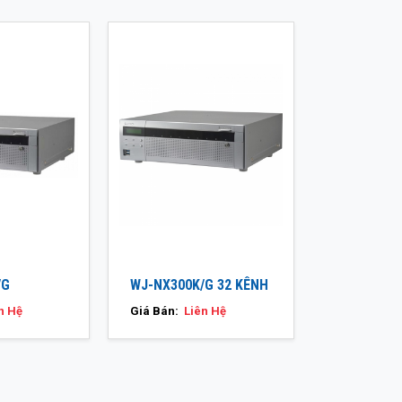
/G
WJ-NX300K/G 32 KÊNH
n Hệ
Giá Bán:
Liên Hệ