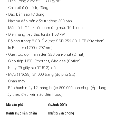
- Định lượng giấy: 52 – 300 g/m2
- Chia bộ điện tử tự động
- Đảo bản sao tự động
- Nạp và đảo bản gốc tự động 300 bản
- Màn hình điều khiển cảm ứng màu 10.1 inch
- Điện năng tiêu thụ: tối đa 1.58 kW
- Bộ nhớ trong: 8 GB, Ổ cứng: SSD 256 GB, 1 TB (tùy chọn)
- In Banner (1200 x 297mm)
- Quét tốc độ nhanh đến 280 bản/phút (2 mặt)
- Giao tiếp: USB, Ethernet, Wireless (Option)
- Khay đỡ giấy ra (OT-513): có
- Mực (TN628): 24.000 trang (độ phủ 5%)
- Chân máy
- Bảo hành máy 12 tháng hoặc 500.000 bản chụp (Áp dụng
tùy theo điều kiện nào đến trước)
Mã sản phẩm
Bizhub 551i
Danh mục sản phẩm
Thiết bị văn phòng