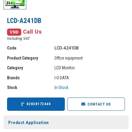
LCD-A241DB
Call Us
VNĐ
Including VAT
Code
LCD-A241DB
Product Category
Office equipment
Category
LCD Monitor
Brands
I-O DATA
Stock
In-Stock
02838172440
CONTACT US
Product Application