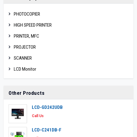
PHOTOCOPIER
HIGH SPEED PRINTER
PRINTER, MFC
PROJECTOR
SCANNER
LCD Monitor
Other Products
LCD-GD242UDB
Call Us
LCD-C241DB-F