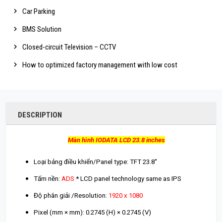
Car Parking
BMS Solution
Closed-circuit Television – CCTV
How to optimized factory management with low cost
DESCRIPTION
Màn hình IODATA LCD 23.8 inches
Loại bảng điều khiển/Panel type: TFT 23.8''
Tấm nền:
ADS
* LCD panel technology same as IPS
Độ phân giải /Resolution:
1920 x 1080
Pixel (mm × mm): 0.2745 (H) × 0.2745 (V)