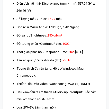
Diện tích hiển thị/ Display area (mm × mm): 527.04 (H) x
296.46 (V)
Số lượng màu /Color:
16.77
triệu
Góc nhìn /View Angle: 178° Dọc, 178° Ngang
Độ sáng /Brightness:
250 cd/m²
Độ tương phản /Contrast Ratio:
1000:1
Thời gian phản hồi /Response Time:
5ms
[GTG]
Tần số quét /Refresh Rate (Hz):
75 Hz
Tương thích đa nền tảng: Hỗ trợ Windows, Mac,
Chromebook.
Thiết bị đầu vào video /Connecting: VGA x1, HDMI x1
Đầu vào/đầu ra âm thanh /Audio input/output: Giắc cắm
mini âm thanh nổi Φ3.5mm
Loa: 2W+2W (âm thanh nổi)