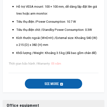
Hỗ trợ VESA mount: 100 × 100 mm, dễ dàng lắp đặt lên giá
treo hoặc arm monitor.
Tiêu thụ điện /Power Consumption: 10.7 W
Tiêu thụ điện chờ /Standby Power Consumption: 0.3W
Kích thước ngoài (W×D×H) /External size: Khoảng 540 (W)
x 215 (D) x 382 (H) mm
Khối lượng /Weight: Khoảng 3.5 kg (đã bao gồm chân đế)
Thời gian bảo hành /Warranty:
03 năm
SEE MORE
Office equipment