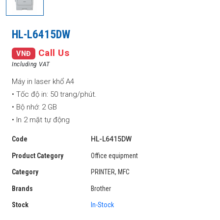
HL-L6415DW
Call Us
VNĐ
Including VAT
Máy in laser khổ A4
• Tốc độ in: 50 trang/phút.
• Bộ nhớ: 2 GB
• In 2 mặt tự động
Code
HL-L6415DW
Product Category
Office equipment
Category
PRINTER, MFC
Brands
Brother
Stock
In-Stock