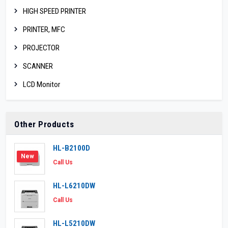
HIGH SPEED PRINTER
PRINTER, MFC
PROJECTOR
SCANNER
LCD Monitor
Other Products
HL-B2100D
New
Call Us
HL-L6210DW
Call Us
HL-L5210DW