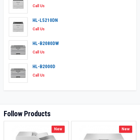
Call Us
HL-L5210DN
Call Us
HL-B2080DW
Call Us
HL-B2000D
Call Us
Follow Products
New
New